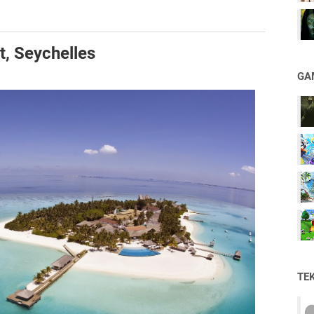
t, Seychelles
GA
TE